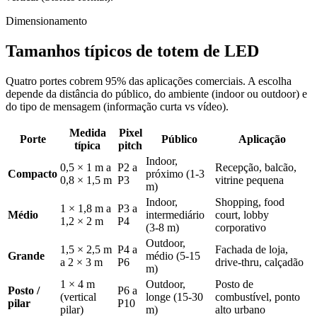
Dimensionamento
Tamanhos típicos de totem de LED
Quatro portes cobrem 95% das aplicações comerciais. A escolha
depende da distância do público, do ambiente (indoor ou outdoor) e
do tipo de mensagem (informação curta vs vídeo).
Medida
Pixel
Porte
Público
Aplicação
típica
pitch
Indoor,
0,5 × 1 m a
P2 a
Recepção, balcão,
Compacto
próximo (1-3
0,8 × 1,5 m
P3
vitrine pequena
m)
Indoor,
Shopping, food
1 × 1,8 m a
P3 a
Médio
intermediário
court, lobby
1,2 × 2 m
P4
(3-8 m)
corporativo
Outdoor,
1,5 × 2,5 m
P4 a
Fachada de loja,
Grande
médio (5-15
a 2 × 3 m
P6
drive-thru, calçadão
m)
1 × 4 m
Outdoor,
Posto de
Posto /
P6 a
(vertical
longe (15-30
combustível, ponto
pilar
P10
pilar)
m)
alto urbano