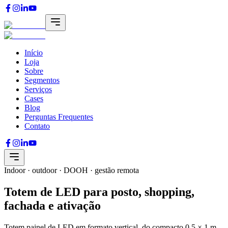
Início
Loja
Sobre
Segmentos
Serviços
Cases
Blog
Perguntas Frequentes
Contato
Indoor · outdoor · DOOH · gestão remota
Totem de LED para posto, shopping,
fachada e ativação
Totem painel de LED em formato vertical, do compacto 0,5 × 1 m